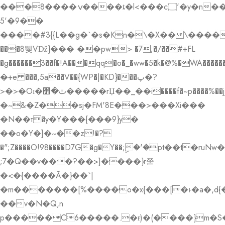
���8����ݍ����ȶ�l<���c۝'�y�n��3�;�su���Ў�W���
5'�9��
����#3{{L��g�`�s�Kn�\�X��\����Q
���8쀚Vǅ}��� ��pw> �7;�/��#+FL
�g������3��f�!A���qq�o�_�ww�5�k�@%�W
�+e ���,5a��V��{WP�|�KD}���پ�?
>�>�Oɪ�ٿ�׻�����rЏ��_��i����f�~p����%��jj�������r6�^�Dp��/;�u�V޷v~��w�/
�~&�Z��sj�FM'8E���>���Xi���
�N��т�y�Y���{���9}y�
��o�Y�]�~��z!�?
�";Z����O!98����D7G�g�Y��;ۣ�'�pt��t
;7�Q��v���?��>]����}r쭏
�<�{����Ã�}��`|
�m�������[%����o�x{���[�ͱ�a�,d{
��v�N�Q,n
p�����C6�����.�ɍ)�(����}m�S��Ԭ�