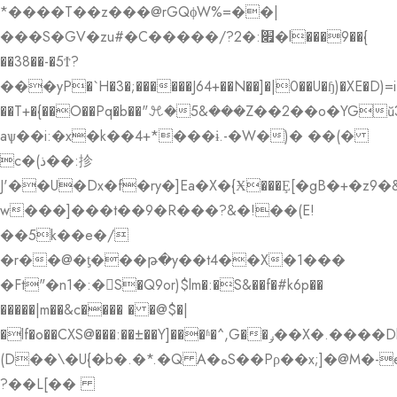
*����T��z���@rGQϕW%=��|
���S�GV�zu#�C�����/?2�:ۡ׏�l���9��{
��38��-�5Ϯ?
���yP�`H�3�;������J64+��N��]�|0��U�ɧ)�XE�D)=
��T+�{��O��Pq�b��"ꘪ�5&���Z��2��o�YGŭ
aѱ��i:�x�k��4+*���ɨ.-�W�)� ��(�
c�(ذ��:抮
J'��U�Dx�f�ry�]Ea�X�{Ӿ���Ȩ[�gB�+�z9�&^�|9�)�ס|j�{�
w���]���t��9�R���?&�!��(E!
��5k��e�/
�r��@�ƫ���թ�y��t4��X�1���
�Ft"�n1�:�S�Q9or)$lm�:�S&��f�#k6p��
�����|m��&c���� � �@$�|
�lf�o��CXS@���:��±��Y]���ʱ�^,G��ݛ��X�.����Dl�;
(D��\�U{�b�.�*.�Q A�هS��Pρ��x;]�@M�-eɈk4q��V
?��L[��