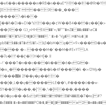
�eK��s�����m݀�RB�n��aE*��I�@Rt�Y
[EZ ��X��_���
����\�k��
[��h�Di�+DI�"s��p�¢W��B4���z��[�
��(X�� Ѡ˽nHHE6��'=/�f^^�mZ� ��z���\eC�
�����%Dt�J�0���.':�>�-'Vg� M�No� )�
pb8�k��c�T�vU�ޣ1Ʀ3�bM�q� =9<���3�a�3SM�L�^6�GR9
��� �~:����M�`��M�#E+YT LA
�7o�'��Ƹ�H�H[�.ꌳ
~!`���T�n��c���k���6�cQI�-
l�m_���������b�4F����k �>ѓ2Wp�
���԰� 2f��y�p���
��{�,L��ԛ�����rLE��\;#����ύ��w-
SY��3�u��,�]'�;\�]���;����
�U�po��-�&sׇt#���@�tB�N��画�7�ŧo} #?
�sB��l�:�>�m��8���PO�r�,��[(�����e 2�m��o��